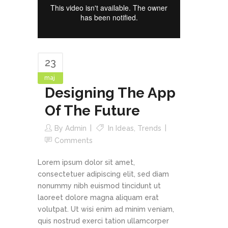
23
maj
Designing The App
Of The Future
By
Admin
In
Ideas
,
Trends
Comments
Lorem ipsum dolor sit amet,
consectetuer adipiscing elit, sed diam
nonummy nibh euismod tincidunt ut
laoreet dolore magna aliquam erat
volutpat. Ut wisi enim ad minim veniam,
quis nostrud exerci tation ullamcorper