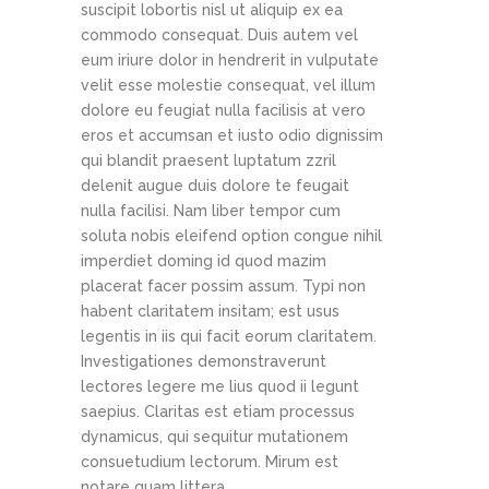
suscipit lobortis nisl ut aliquip ex ea
commodo consequat. Duis autem vel
eum iriure dolor in hendrerit in vulputate
velit esse molestie consequat, vel illum
dolore eu feugiat nulla facilisis at vero
eros et accumsan et iusto odio dignissim
qui blandit praesent luptatum zzril
delenit augue duis dolore te feugait
nulla facilisi. Nam liber tempor cum
soluta nobis eleifend option congue nihil
imperdiet doming id quod mazim
placerat facer possim assum. Typi non
habent claritatem insitam; est usus
legentis in iis qui facit eorum claritatem.
Investigationes demonstraverunt
lectores legere me lius quod ii legunt
saepius. Claritas est etiam processus
dynamicus, qui sequitur mutationem
consuetudium lectorum. Mirum est
notare quam littera