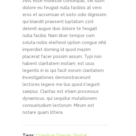
velit esse molestie consequat, vel illum
dolore eu feugiat nulla facilisis at vero
eros et accumsan et iusto odio dignissim
qui blandit praesent luptatum zzril
delenit augue duis dolore te feugait
nulla facilisi. Nam liber tempor cum
soluta nobis eleifend option congue nihil
imperdiet doming id quod mazim
placerat facer possim assum. Typi non
habent claritatem insitam; est usus
legentis in iis qui facit eorum claritatem.
Investigationes demonstraverunt
lectores legere me lius quod ii legunt
saepius. Claritas est etiam processus
dynamicus, qui sequitur mutationem
consuetudium lectorum. Mirum est
notare quam littera
Tags:
Creative
,
Design
,
Digital