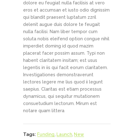
dolore eu feugiat nulla facilisis at vero
eros et accumsan et iusto odio dignissim
qui blandit praesent luptatum zzril
delenit augue duis dolore te feugait
nulla facilisi. Nam liber tempor cum
soluta nobis eleifend option congue nihil
imperdiet doming id quod mazim
placerat facer possim assum. Typi non
habent claritatem insitam; est usus
legentis in iis qui facit eorum claritatem.
Investigationes demonstraverunt
lectores legere me lius quod ii legunt
saepius. Claritas est etiam processus
dynamicus, qui sequitur mutationem
consuetudium lectorum. Mirum est
notare quam littera
Tags:
Funding
,
Launch
,
New