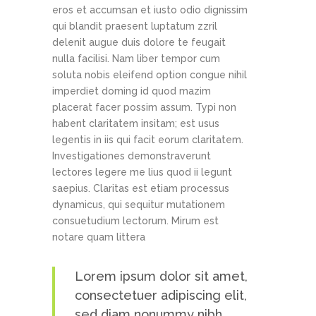
eros et accumsan et iusto odio dignissim
qui blandit praesent luptatum zzril
delenit augue duis dolore te feugait
nulla facilisi. Nam liber tempor cum
soluta nobis eleifend option congue nihil
imperdiet doming id quod mazim
placerat facer possim assum. Typi non
habent claritatem insitam; est usus
legentis in iis qui facit eorum claritatem.
Investigationes demonstraverunt
lectores legere me lius quod ii legunt
saepius. Claritas est etiam processus
dynamicus, qui sequitur mutationem
consuetudium lectorum. Mirum est
notare quam littera
Lorem ipsum dolor sit amet,
consectetuer adipiscing elit,
sed diam nonummy nibh